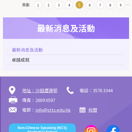
頁面:
…
1
2
3
4
5
6
7
8
9
最新消息及活動
最新消息及活動
卓越成就
地址：沙田瀝源邨
電話：3576 3344
傳真：2609 0597
電郵：
info@stts.edu.hk
校曆
Non-Chinese Speaking (NCS)
Student(s) School