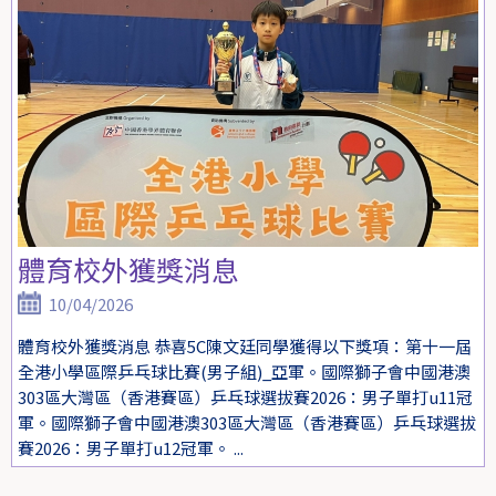
體育校外獲獎消息
10/04/2026
體育校外獲獎消息 恭喜5C陳文廷同學獲得以下獎項：第十一屆
全港小學區際乒乓球比賽(男子組)_亞軍。國際獅子會中國港澳
303區大灣區（香港賽區）乒乓球選拔賽2026：男子單打u11冠
軍。國際獅子會中國港澳303區大灣區（香港賽區）乒乓球選拔
賽2026：男子單打u12冠軍。 ...