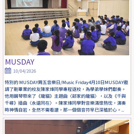
MUSDAY
10/04/2026
特別的 MUSDAY周五音樂日/Music Friday4月10日MUSDAY邀
請了剛畢業的校友陳家烽同學專程返校，為學弟學妹們獻奏。
他用鋼琴帶來了《龍貓》主題曲〈鄰家的龍貓〉，以及《千與
千尋》插曲〈永遠同在〉。陳家烽同學對音樂滿懷熱忱，演奏
時神情自若，全然不需看譜，那一個個音符早已深植於心。...