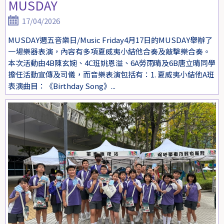
MUSDAY
17/04/2026
MUSDAY週五音樂日/Music Friday4月17日的MUSDAY舉辦了
一場樂器表演，內容有多項夏威夷小結他合奏及敲擊樂合奏。
本次活動由4B陳玄婉、4C班姚恩溢、6A勞雨晴及6B唐立晴同學
擔任活動宣傳及司儀，而音樂表演包括有：1. 夏威夷小結他A班
表演曲目：《Birthday Song》...