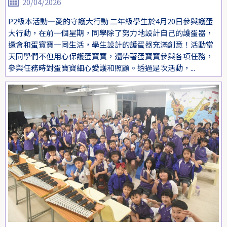
20/04/2026
P2級本活動—愛的守護大行動 二年級學生於4月20日參與護蛋
大行動，在前一個星期，同學除了努力地設計自己的護蛋器，
還會和蛋寶寶一同生活，學生設計的護蛋器充滿創意！活動當
天同學們不但用心保護蛋寶寶，還帶著蛋寶寶參與各項任務，
參與任務時對蛋寶寶細心愛護和照顧。透過是次活動，...