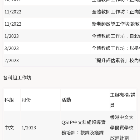
11/2022
全體教師工作坊︰正向語
11/2022
新老師啟導工作坊:
談教
1/2023
全體教師工作坊︰自殺
3/2023
全體教師工作坊︰以學
7/2023
「提升評估素養」校內
各科組工作坊
主辦機構/講
科組
月份
活動
員
香港中文大
QSIP中文科組領導實
中文
1/2023
學優質學校
務培訓：觀課及議課
改進計劃