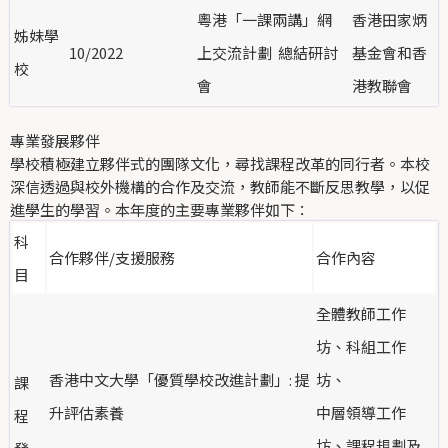
粵港「一課兩講」網
香港田家炳
姊妹學
10/2022
上交流計劃 總結研討
基金會和香
校
會
港教聯會
專業發展夥伴
學校積極建立夥伴式的團隊文化，尋找課程改革的同行者。本校
深信透過與校外機構的合作及交流，教師能不斷反思教學，以促
進學生的學習。本年度的主要專業夥伴如下：
科
合作夥伴/支援服務
合作內容
目
全體教師工作
坊、科組工作
香港中文大學「優質學校改進計劃」: 提
坊、
課
升評估素養
中層領導工作
程
坊、課程規劃及