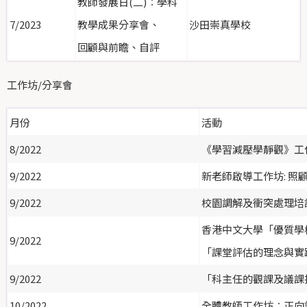
教師發展日(二)︰學科
7/2023
教學成果分享會、
沙田崇真學校
回顧與前瞻、自評
工作坊/分享會
月份
活動
8/2022
《學習減壓學靜觀》工
9/2022
新老師啟導工作坊: 照
9/2022
校園調解及衝突處理培
香港中文大學「優質學
9/2022
「課堂評估的理念與實
9/2022
「科主任的觀課及議課
10/2022
全體教師工作坊︰正向語