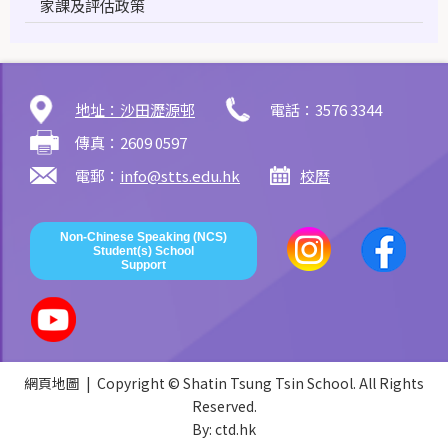
家課及評估政策
地址：沙田瀝源邨
電話：3576 3344
傳真：2609 0597
電郵：
info@stts.edu.hk
校曆
Non-Chinese Speaking (NCS)
Student(s) School
Support
網頁地圖
| Copyright © Shatin Tsung Tsin School. All Rights
Reserved.
By: ctd.hk