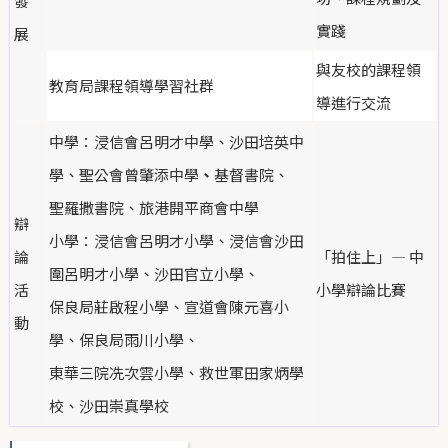
發
實踐
展
與友校的課程領
教育局課程領導學習社群
導進行交流
中學：浸信會呂明才中學、沙田培英中
學、聖公會曾肇添中學
、
基督書院、
聖羅撒書院、旅港開平商會中學
辯
小學：浸信會呂明才小學、浸信會沙田
論
「拍住上」— 中
圍呂明才小學、沙田官立小學、
活
小學辯論比賽
保良局莊啟程小學、宣道會陳元喜小
動
學、保良局雨川小學、
東華三院冼次雲小學、救世軍田家炳學
校、沙田崇真學校