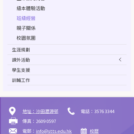
級本體驗活動
班級經營
親子關係
校園氛圍
生涯規劃
課外活動
學生支援
訓輔工作
地址：沙田瀝源邨
電話：3576 3344
傳真：2609 0597
電郵：
info@stts.edu.hk
校曆