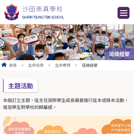
沙田崇真學校
SHATIN TSUNG TSIN SCHOOL
班級經營
首頁
>
生命培育
>
生命教育
>
班級經營
主題活動
本組訂立主題，班主任按照學生成長需要進行班本或級本活動，
增加學生對學校的歸屬感。