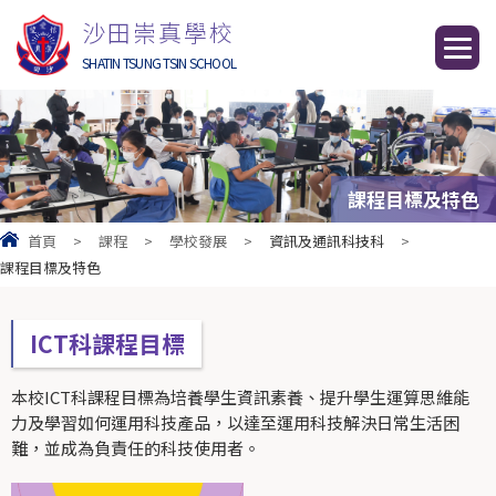
沙田崇真學校
SHATIN TSUNG TSIN SCHOOL
課程目標及特色
首頁
>
課程
>
學校發展
>
資訊及通訊科技科
>
課程目標及特色
ICT科課程目標
本校ICT科課程目標為培養學生資訊素養、提升學生運算思維能
力及學習如何運用科技產品，以達至運用科技解決日常生活困
難，並成為負責任的科技使用者。