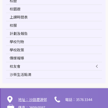
校曆
校園遊
上課時間表
校服
計劃及報告
學校刊物
學校政策
傳媒報導
校友會
沙崇生活點滴
地址：沙田瀝源邨
電話：3576 3344
傳真：2609 0597