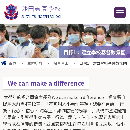
沙田崇真學校
SHATIN TSUNG TSIN SCHOOL
目標1︰建立學校基督教氛圍
首頁
>
生命培育
>
福音事工
>
目標1︰建立學校基督教氛圍
We can make a difference
本學年的福音周會主題為We can make a difference，經文選自
提摩太前書4章12章：「不可叫人小看你年輕。總要在言語 、行
為、愛心、 信心、 清潔上，都作信徒的榜樣。」我們希望透過福
音周會，引導學生從言語、行為、愛心、信心、純潔五大導向上
學習成為信徒的榜樣，並且安排學生在每次周會後立志以一個小