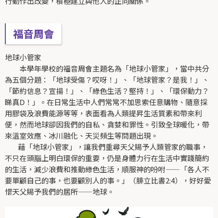
行動作出改變，積極建立與他人的正向關係。
福音周會
地球小管家
本學年學校的福音周會主題名為「地球小管家」，當中共分
為五個分題：「地球受傷？哎呀！」、「地球管家？是我！」、
「節約信息？宣揚！」、「綠色生活？堅持！」、「環保動力？
睇真D！」。在日常生活中人們常常不加思索任意購物、隨意採
用膠袋及浪費能源等等，表面看為人類提昇生活質素和帶來利
便，然而地球卻因我們的自私、貪婪和罪性。引致全球暖化，帶
來溫室效應、冰川融化、天災頻生等問題出現。
藉「地球小管家」，讓我們重尋天父賜予人類管家的職事，
不只在頭腦上明白環保的重要，仍是身體力行在生活中實踐簡約
的生活，減少浪費和推動綠色生活，順服神的吩咐——「各人不
要單顧自己的事，也要顧別人的事。」（腓立比書2:4），好好愛
惜天父賜予我們的居所——地球。