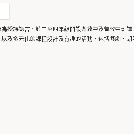
語為授課語言，於二至四年級開設粵教中及普教中班讓
，以及多元化的課程設計及有趣的活動，包括戲劇、朗
。