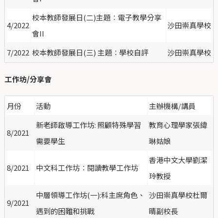
校本教師發展日(二)主題︰電子教學分享
4/2022
沙田崇真學校
會II
7/2022
校本教師發展日(三) 主題︰學校自評
沙田崇真學校
工作坊/分享會
月份
活動
主辦機構/講員
新老師啟導工作坊: 照顧特殊學習
教育心理學家張緯
8/2021
需要學生
琳姑娘
香港中文大學劉潔
8/2021
中文科工作坊︰閱讀教學工作坊
玲教授
中層領導工作坊(一):科主席角色、
沙田崇真學校杜爾
9/2021
遇到的困難和挑戰
晴副校長