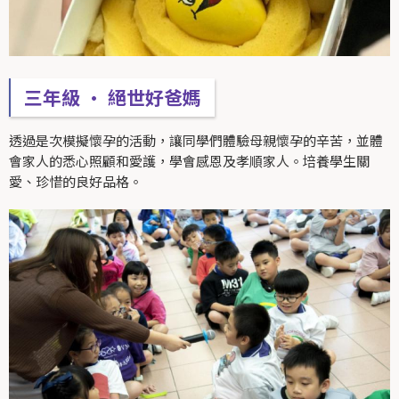
三年級 • 絕世好爸媽
透過是次模擬懷孕的活動，讓同學們體驗母親懷孕的辛苦，並體
會家人的悉心照顧和愛護，學會感恩及孝順家人。培養學生關
愛、珍惜的良好品格。