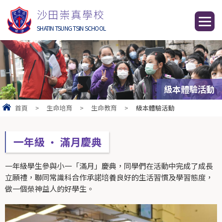
沙田崇真學校
SHATIN TSUNG TSIN SCHOOL
級本體驗活動
首頁
>
生命培育
>
生命教育
>
級本體驗活動
一年級 • 滿月慶典
一年級學生參與小一「滿月」慶典，同學們在活動中完成了成長
立願禮，聯同常識科合作承諾培養良好的生活習慣及學習態度，
做一個榮神益人的好學生。