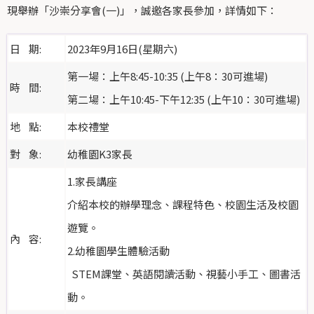
現舉辦「沙崇分享會(一)」，誠邀各家長參加，詳情如下：
日 期:
2023年9月16日(星期六)
第一場：上午8:45-10:35 (上午8：30可進場)
時 間:
第二場：上午10:45-下午12:35 (上午10：30可進場)
地 點:
本校禮堂
對 象:
幼稚園K3家長
1.家長講座
介紹本校的辦學理念、課程特色、校園生活及校園
遊覽。
內 容:
2.幼稚園學生體驗活動
STEM課堂、英語閱讀活動、視藝小手工、圖書活
動。