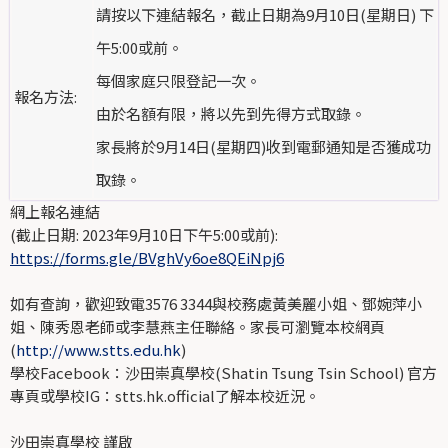
請按以下連結報名，截止日期為9月10日(星期日) 下
午5:00或前。
每個家庭只限登記一次。
報名方法:
由於名額有限，將以先到先得方式取錄。
家長將於9月14日(星期四)收到電郵通知是否獲成功
取錄。
網上報名連結
(截止日期: 2023年9月10日下午5:00或前):
https://forms.gle/BVghVy6oe8QEiNpj6
如有查詢，歡迎致電3576 3344與校務處黃美麗小姐、鄧婉萍小
姐、陳秀恩老師或李慧燕主任聯絡。家長可瀏覽本校網頁
(
http://www.stts.edu.hk
)
學校Facebook：沙田崇真學校(Shatin Tsung Tsin School) 官方
專頁或學校IG：stts.hk.official了解本校近況。
沙田崇真學校 謹啟