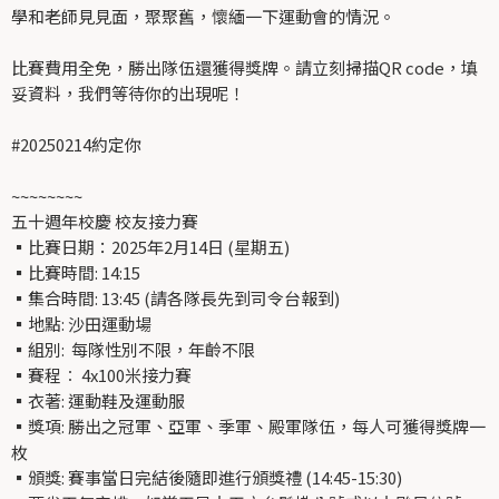
學和老師見見面，聚聚舊，懷緬一下運動會的情況。
比賽費用全免，勝出隊伍還獲得獎牌。請立刻掃描QR code，填
妥資料，我們等待你的出現呢！
#20250214約定你
~~~~~~~~
五十週年校慶 校友接力賽
▪️比賽日期：2025年2月14日 (星期五)
▪️比賽時間: 14:15
▪️集合時間: 13:45 (請各隊長先到司令台報到)
▪️地點: 沙田運動場
▪️組別: 每隊性別不限，年齡不限
▪️賽程︰ 4x100米接力賽
▪️衣著: 運動鞋及運動服
▪️獎項: 勝出之冠軍、亞軍、季軍、殿軍隊伍，每人可獲得獎牌一
枚
▪️頒獎: 賽事當日完結後隨即進行頒獎禮 (14:45-15:30)