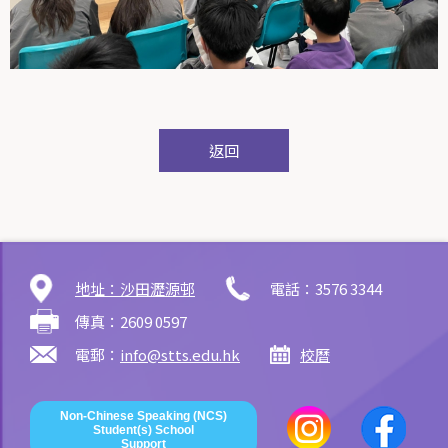
返回
地址：沙田瀝源邨
電話：3576 3344
傳真：2609 0597
電郵：
info@stts.edu.hk
校曆
Non-Chinese Speaking (NCS)
Student(s) School
Support