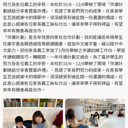
努力及各位義工的辛勞，本校於10/6、12/6舉辦了兩場「伴讀計
劃總結分享會暨嘉許禮」，見證了家長們努力的成果。在家長學
生互送感謝卡的環節中，深深感受到彼此間一份濃濃的情誼。在
此衷心感謝各位家長義工無私付出，讓莘莘學子得到裨益，有望
來年有機會再度合作。
「伴讀計劃」是全年性質的家校合作計劃，目的是讓低年級學生
在識字黃金期透過恆常朗讀圖書，增加中文識字量，藉以提升中
文能力。部份家長義工參加了1月份舉辦之伴讀訓練工作坊，學習
伴讀相關技巧。轉眼間，一年伴讀計劃又過去，為了嘉許學生的
努力及各位義工的辛勞，本校於10/6、12/6舉辦了兩場「伴讀計
劃總結分享會暨嘉許禮」，見證了家長們努力的成果。在家長學
生互送感謝卡的環節中，深深感受到彼此間一份濃濃的情誼。在
此衷心感謝各位家長義工無私付出，讓莘莘學子得到裨益，有望
來年有機會再度合作。