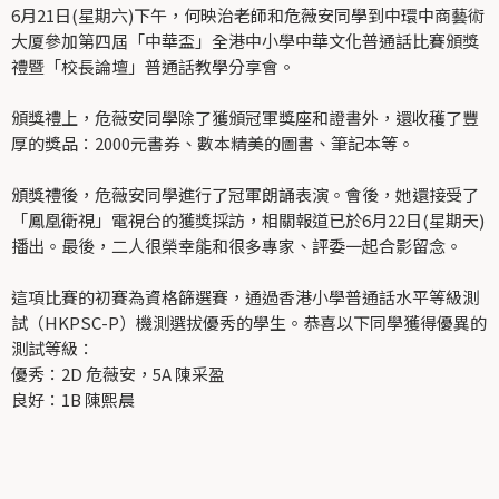
6月21日(星期六)下午，何映治老師和危薇安同學到中環中商藝術
大厦參加第四屆「中華盃」全港中小學中華文化普通話比賽頒獎
禮暨「校長論壇」普通話教學分享會。
頒獎禮上，危薇安同學除了獲頒冠軍獎座和證書外，還收穫了豐
厚的獎品：2000元書券、數本精美的圖書、筆記本等。
頒獎禮後，危薇安同學進行了冠軍朗誦表演。會後，她還接受了
「鳳凰衛視」電視台的獲獎採訪，相關報道已於6月22日(星期天)
播出。最後，二人很榮幸能和很多專家、評委一起合影留念。
這項比賽的初賽為資格篩選賽，通過香港小學普通話水平等級測
試（HKPSC-P）機測選拔優秀的學生。恭喜以下同學獲得優異的
測試等級：
優秀：2D 危薇安，5A 陳采盈
良好：1B 陳熙晨