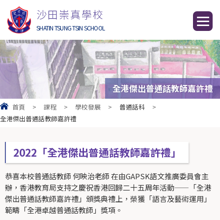
沙田崇真學校
SHATIN TSUNG TSIN SCHOOL
全港傑出普通話教師嘉許禮
首頁
>
課程
>
學校發展
>
普通話科
>
全港傑出普通話教師嘉許禮
2022「全港傑出普通話教師嘉許禮」
恭喜本校普通話教師 何映治老師 在由GAPSK語文推廣委員會主
辦，香港教育局支持之慶祝香港回歸二十五周年活動——「全港
傑出普通話教師嘉許禮」頒獎典禮上，榮獲「語言及藝術運用」
範疇「全港卓越普通話教師」獎項。