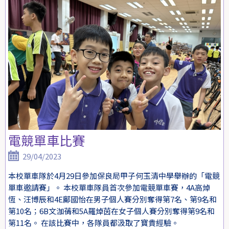
電競單車比賽
29/04/2023
本校單車隊於4月29日參加保良局甲子何玉清中學舉辦的「電競
單車邀請賽」。 本校單車隊員首次參加電競單車賽，4A高焯
恆、汪博辰和4E鄺國怡在男子個人賽分別奪得第7名、第9名和
第10名；6B文泇蒨和5A羅焯茵在女子個人賽分別奪得第9名和
第11名。 在該比賽中，各隊員都汲取了寶貴經驗。