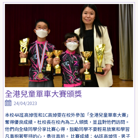
全港兒童單車大賽頒獎
24/04/2023
本校4A班高焯恆和1C高焯雯在校外參加「全港兒童單車大賽」
奪得優良成績。杜校長在校內為二人頒獎，並且對他們訪問。
他們向全級同學分享比賽心得，鼓勵同學不要輕易放棄和學習
凡事抱著堅持的心，勇往直前。 比賽成績：4A班高焯恆 - 男子