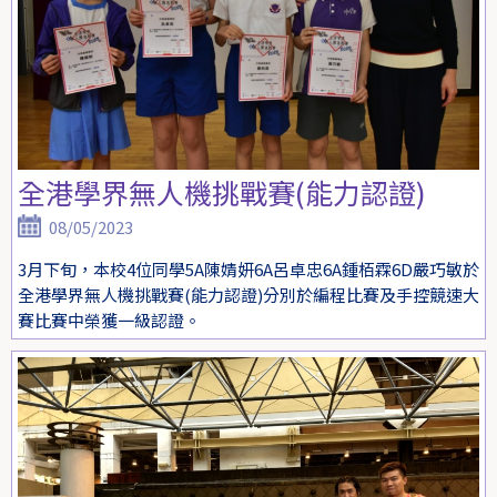
全港學界無人機挑戰賽(能力認證)
08/05/2023
3月下旬，本校4位同學5A陳婧妍6A呂卓忠6A鍾栢霖6D嚴巧敏於
全港學界無人機挑戰賽(能力認證)分別於編程比賽及手控競速大
賽比賽中榮獲一級認證。