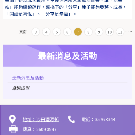
站」能夠繼續運作，讓播下的「分享」種子能夠發芽、成長。
「閱讀是喜悅」、「分享是幸褔」。
頁面:
…
…
3
4
5
6
7
8
9
10
11
最新消息及活動
最新消息及活動
卓越成就
地址：沙田瀝源邨
電話：3576 3344
傳真：2609 0597