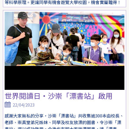
等科學原理。更讓同學有機會遊覽大學校園，機會實屬難得！
世界閱讀日・沙崇「漂書站」啟用
22/04/2023
感謝大家無私的分享，沙崇「漂書站」共收集逾300本由校長、
老師、崇真堂弟兄姊妹、同學及校友放漂的圖書，令沙崇「漂
書站」得以成功啟用。今後也有賴大家放漂圖書，讓「漂書