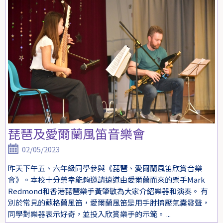
琵琶及愛爾蘭風笛音樂會
02/05/2023
昨天下午五、六年級同學參與《琵琶、愛爾蘭風笛欣賞音樂
會》。本校十分榮幸能夠邀請遠道由愛爾蘭而來的樂手Mark
Redmond和香港琵琶樂手黃肇敏為大家介紹樂器和演奏。 有
別於常見的蘇格蘭風笛，愛爾蘭風笛是用手肘擠壓氣囊發聲，
同學對樂器表示好奇，並投入欣賞樂手的示範。 ...